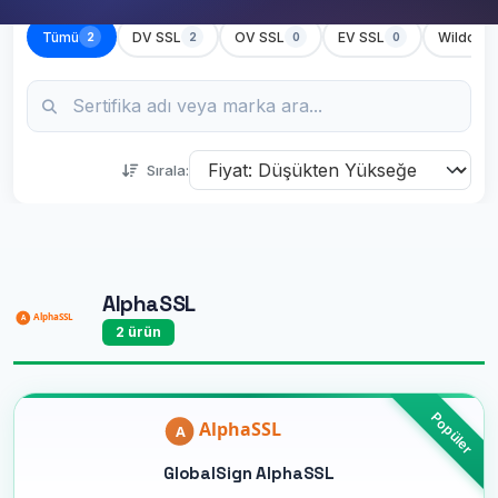
Tümü
DV SSL
OV SSL
EV SSL
Wildcard
2
2
0
0
Sırala:
AlphaSSL
2 ürün
GlobalSign AlphaSSL