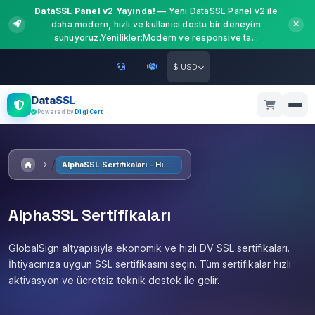
DataSSL Panel v2 Yayında!
— Yeni DataSSL Panel v2 ile
daha modern, hızlı ve kullanıcı dostu bir deneyim
sunuyoruz.Yenilikler:Modern ve responsive ta...
$ USD
DataSSL
Powered by
DigiCert
AlphaSSL Sertifikaları - Hızlı ve Ekonomik DV SSL
AlphaSSL Sertifikaları
GlobalSign altyapısıyla ekonomik ve hızlı DV SSL sertifikaları.
İhtiyacınıza uygun SSL sertifikasını seçin. Tüm sertifikalar hızlı
aktivasyon ve ücretsiz teknik destek ile gelir.