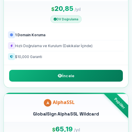
20,85
$
/yıl
DV Doğrulama
1 Domain Koruma
Hızlı Doğrulama ve Kurulum (Dakikalar İçinde)
$10,000 Garanti
İncele
GlobalSign AlphaSSL Wildcard
65,19
$
/yıl