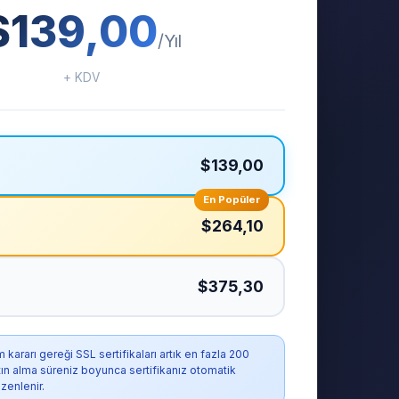
$139,00
/Yıl
+ KDV
$139,00
En Popüler
$264,10
$375,30
ararı gereği SSL sertifikaları artık en fazla 200
atın alma süreniz boyunca sertifikanız otomatik
zenlenir.