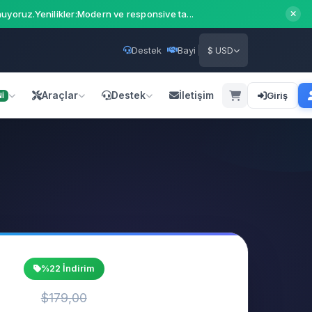
uyoruz.Yenilikler:Modern ve responsive ta...
Destek
Bayi
$ USD
Araçlar
Destek
İletişim
Giriş
İ
%22 İndirim
$179,00