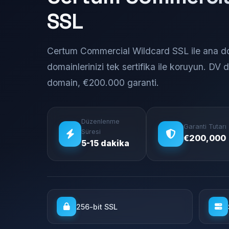
SSL
Certum Commercial Wildcard SSL ile ana do
domainlerinizi tek sertifika ile koruyun. DV d
domain, €200.000 garanti.
Düzenlenme
Garanti Tutarı
Süresi
€200,000
5-15 dakika
256-bit SSL