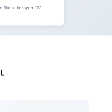
tifika ile koruyun. DV
SL