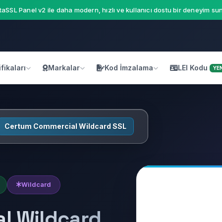
aSSL Panel v2 ile daha modern, hızlı ve kullanıcı dostu bir deneyim sun
fikaları
Markalar
Kod İmzalama
LEI Kodu
YEN
Certum Commercial Wildcard SSL
Wildcard
l Wildcard