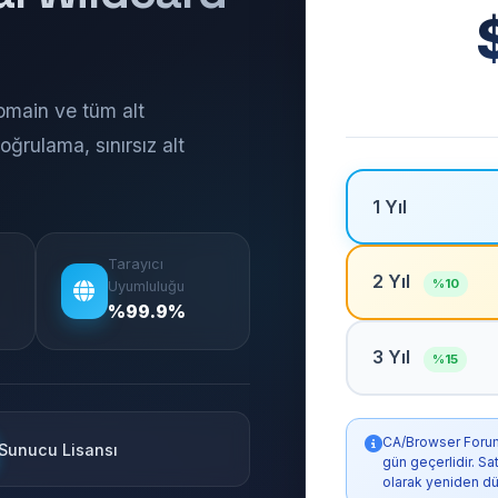
main ve tüm alt
oğrulama, sınırsız alt
1 Yıl
Tarayıcı
2 Yıl
%10
Uyumluluğu
%99.9%
3 Yıl
%15
CA/Browser Forum k
Sunucu Lisansı
gün geçerlidir. S
olarak yeniden dü