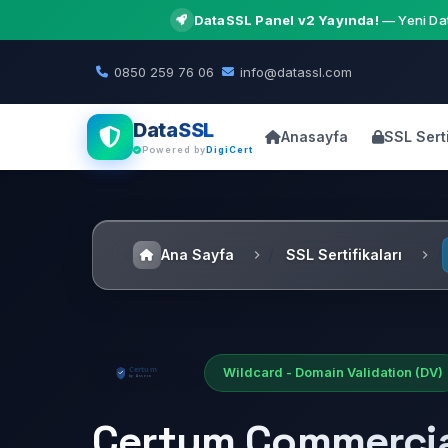
DataSSL Panel v2 Yayında!
— Yeni Dat
0850 259 76 06
info@datassl.com
DataSSL
Anasayfa
SSL Serti
Powered by
DigiCert
Ana Sayfa
SSL Sertifikaları
Wildcard - Domain Validation (DV)
Certum Commercia