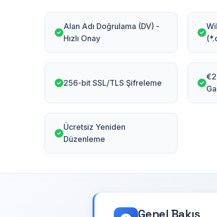
Alan Adı Doğrulama (DV) -
Wi
Hızlı Onay
(*
€2
256-bit SSL/TLS Şifreleme
Gar
Ücretsiz Yeniden
Düzenleme
Genel Bakış