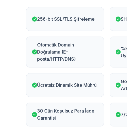
256-bit SSL/TLS Şifreleme
SH
Otomatik Domain
%9
Doğrulama (E-
Uy
posta/HTTP/DNS)
Go
Ücretsiz Dinamik Site Mührü
Art
30 Gün Koşulsuz Para İade
7/
Garantisi