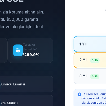
ızla koruma altına alın.
tif. $50,000 garanti
r ve bloglar için ideal.
1 Yıl
Tarayıcı
Uyumluluğu
%99.9%
2 Yıl
%10
3 Yıl
%15
Sunucu Lisansı
CA/Browser Forum k
gün geçerlidir. S
olarak yeniden dü
Site Mührü