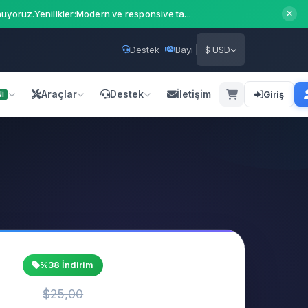
uyoruz.Yenilikler:Modern ve responsive ta...
Destek
Bayi
$ USD
Araçlar
Destek
İletişim
Giriş
İ
%38 İndirim
$25,00