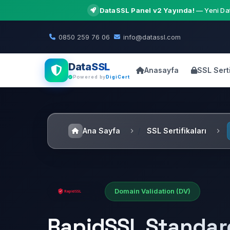
DataSSL Panel v2 Yayında!
— Yeni Dat
0850 259 76 06
info@datassl.com
DataSSL
Anasayfa
SSL Serti
Powered by
DigiCert
Ana Sayfa
SSL Sertifikaları
Domain Validation (DV)
RapidSSL Standar