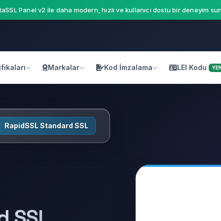
aSSL Panel v2 ile daha modern, hızlı ve kullanıcı dostu bir deneyim sun
fikaları
Markalar
Kod İmzalama
LEI Kodu
YEN
RapidSSL Standard SSL
d SSL