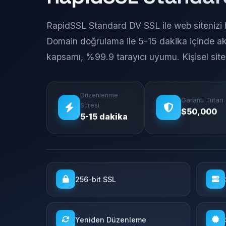
RapidSSL Standard DV SSL ile web sitenizi h
Domain doğrulama ile 5-15 dakika içinde ak
kapsamı, %99.9 tarayıcı uyumu. Kişisel sitele
Düzenlenme
Garanti Tutarı
Süresi
$50,000
5-15 dakika
256-bit SSL
Yeniden Düzenleme