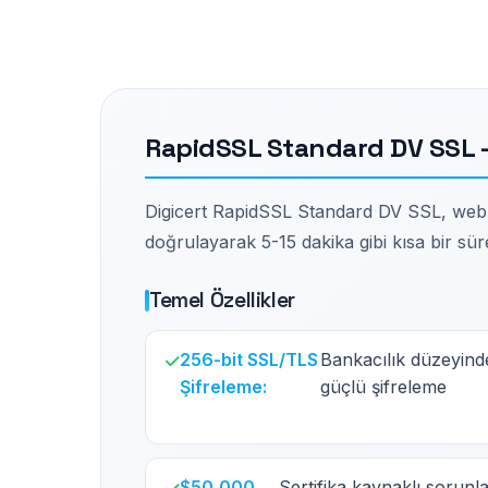
RapidSSL Standard DV SSL -
Digicert RapidSSL Standard DV SSL, web sit
doğrulayarak 5-15 dakika gibi kısa bir süre
Temel Özellikler
256-bit SSL/TLS
Bankacılık düzeyind
Şifreleme:
güçlü şifreleme
$50,000
Sertifika kaynaklı sorunl