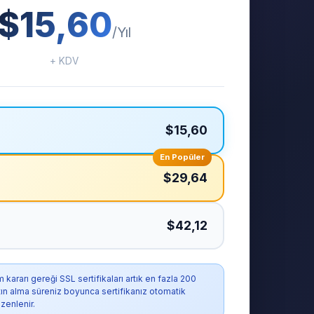
$15,60
/Yıl
+ KDV
$15,60
En Popüler
$29,64
$42,12
ararı gereği SSL sertifikaları artık en fazla 200
atın alma süreniz boyunca sertifikanız otomatik
zenlenir.