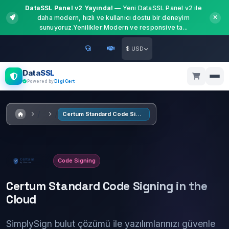
DataSSL Panel v2 Yayında!
— Yeni DataSSL Panel v2 ile
daha modern, hızlı ve kullanıcı dostu bir deneyim
sunuyoruz.Yenilikler:Modern ve responsive ta...
$ USD
DataSSL
Powered by
DigiCert
Certum Standard Code Signing in the Cloud
Code Signing
Certum Standard Code Signing in the
Cloud
SimplySign bulut çözümü ile yazılımlarınızı güvenle