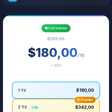
%32 İndirim
$265,65
$180,00
/Yıl
+ KDV
$180,00
1 Yıl
En Popüler
2 Yıl
$342,00
%10