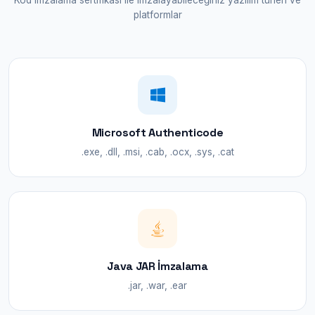
Kod imzalama sertifikası ile imzalayabileceğiniz yazılım türleri ve
platformlar
Microsoft Authenticode
.exe, .dll, .msi, .cab, .ocx, .sys, .cat
Java JAR İmzalama
.jar, .war, .ear