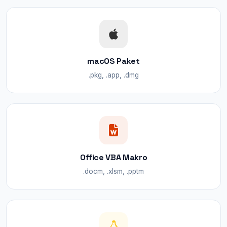
macOS Paket
.pkg, .app, .dmg
Office VBA Makro
.docm, .xlsm, .pptm