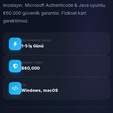
imzalayın. Microsoft Authenticode & Java uyumlu.
€60.000 güvenlik garantisi. Fiziksel kart
gerektirmez.
Düzenlenme Süresi
1-5 İş Günü
Garanti Tutarı
$60,000
Tür
Windows, macOS