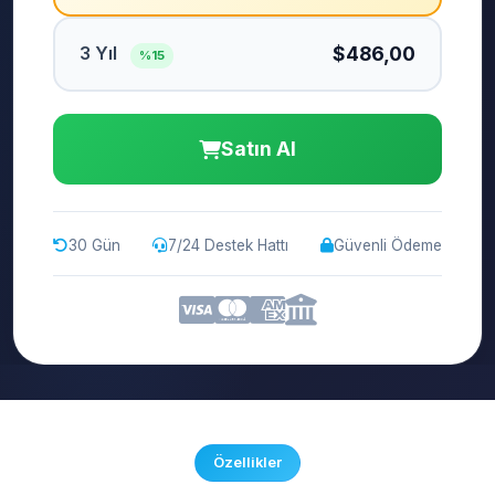
3 Yıl
$486,00
%15
Satın Al
30 Gün
7/24 Destek Hattı
Güvenli Ödeme
Özellikler