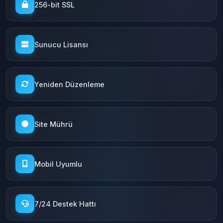
256-bit SSL
Sunucu Lisansı
Yeniden Düzenleme
Site Mührü
Mobil Uyumlu
7/24 Destek Hattı