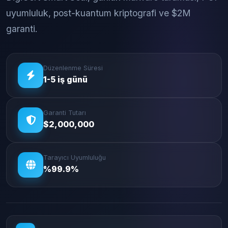
uyumluluk, post-kuantum kriptografi ve $2M
garanti.
Düzenlenme Süresi
1-5 iş günü
Garanti Tutarı
$2,000,000
Tarayıcı Uyumluluğu
%99.9%