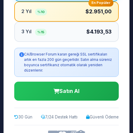
En Popüler
2 Yıl
$2.951,00
%10
3 Yıl
$4.193,53
%15
CA/Browser Forum kararı gereği SSL sertifikaları
artık en fazla 200 gün geçerlidir. Satın alma süreniz
boyunca sertifikanız otomatik olarak yeniden
düzenlenir.
Satın Al
30 Gün
7/24 Destek Hattı
Güvenli Ödeme