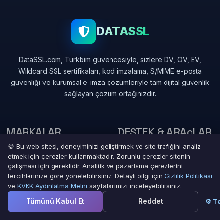
DATASSL
DataSSL.com, Turkbim güvencesiyle, sizlere DV, OV, EV,
Wildcard SSL sertifikaları, kod imzalama, S/MIME e-posta
güvenliği ve kurumsal e-imza çözümleriyle tam dijital güvenlik
sağlayan çözüm ortağınızdır.
MARKALAR
DESTEK & ARAçLAR
🍪 Bu web sitesi, deneyiminizi geliştirmek ve site trafiğini analiz
DigiCert
Destek Merkezi
etmek için çerezler kullanmaktadır. Zorunlu çerezler sitenin
çalışması için gereklidir. Analitik ve pazarlama çerezlerini
Sectigo
İletişim
tercihlerinize göre yönetebilirsiniz. Detaylı bilgi için
Gizlilik Politikası
ve
KVKK Aydınlatma Metni
sayfalarımızı inceleyebilirsiniz.
GlobalSign
CSR Oluşturucu
Tümünü Kabul Et
Reddet
⚙ Te
GoGetSSL
WHOIS Sorgulama