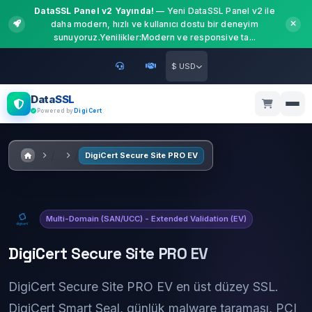
DataSSL Panel v2 Yayında!
— Yeni DataSSL Panel v2 ile
daha modern, hızlı ve kullanıcı dostu bir deneyim
sunuyoruz.Yenilikler:Modern ve responsive ta...
$ USD
DataSSL
Powered by
DigiCert
DigiCert Secure Site PRO EV
Multi-Domain (SAN/UCC) - Extended Validation (EV)
DigiCert Secure Site PRO EV
DigiCert Secure Site PRO EV en üst düzey SSL.
DigiCert Smart Seal, günlük malware taraması, PCI