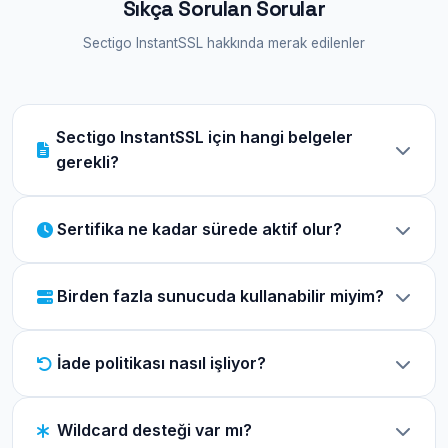
Sıkça Sorulan Sorular
Sectigo InstantSSL hakkında merak edilenler
Sectigo InstantSSL için hangi belgeler
gerekli?
Organization Validation için şirket belgeleri (vergi
Sertifika ne kadar sürede aktif olur?
levhası, ticaret sicil gazetesi) ve domain
doğrulaması gerekir. Ayrıca telefon üzerinden
Sectigo InstantSSL sertifikası, doğrulama işlemi
şirket doğrulaması yapılır.
Birden fazla sunucuda kullanabilir miyim?
tamamlandıktan sonra
1-3 iş günü
içinde aktif
olur ve kullanıma hazırdır.
Evet! Sectigo InstantSSL sertifikası
sınırsız
İade politikası nasıl işliyor?
sunucu lisansı
ile gelir. Aynı domain için
istediğiniz kadar sunucuda kurulum
Siparişinizi
30 gün
içerisinde iptal edebilir,
yapabilirsiniz.
Wildcard desteği var mı?
koşulsuz ücret iadesi talep edebilirsiniz.