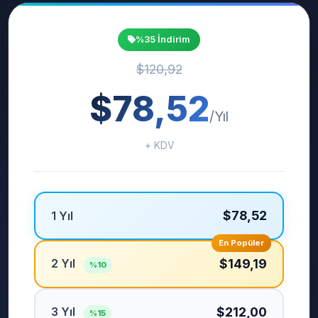
%35 İndirim
$120,92
$78,52
/Yıl
+ KDV
$78,52
1 Yıl
En Popüler
2 Yıl
$149,19
%10
3 Yıl
$212,00
%15