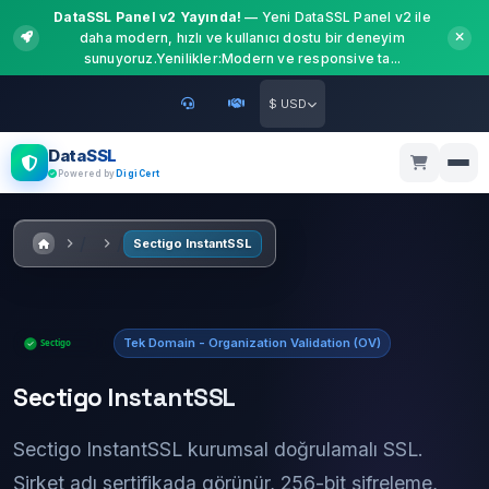
DataSSL Panel v2 Yayında!
— Yeni DataSSL Panel v2 ile
daha modern, hızlı ve kullanıcı dostu bir deneyim
sunuyoruz.Yenilikler:Modern ve responsive ta...
$ USD
DataSSL
Powered by
DigiCert
Sectigo InstantSSL
Tek Domain - Organization Validation (OV)
Sectigo InstantSSL
Sectigo InstantSSL kurumsal doğrulamalı SSL.
Şirket adı sertifikada görünür, 256-bit şifreleme,