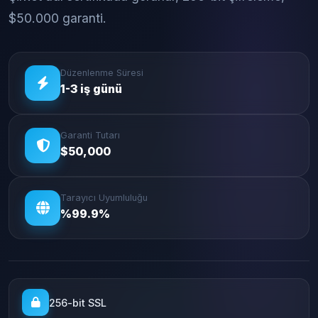
$50.000 garanti.
Düzenlenme Süresi
1-3 iş günü
Garanti Tutarı
$50,000
Tarayıcı Uyumluluğu
%99.9%
256-bit SSL