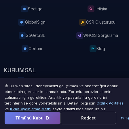
Sectigo
İletişim
GlobalSign
CSR Oluşturucu
GoGetSSL
WHOIS Sorgulama
Certum
Blog
KURUMSAL
Hakkımızda
🍪 Bu web sitesi, deneyiminizi geliştirmek ve site trafiğini analiz
etmek için çerezler kullanmaktadır. Zorunlu çerezler sitenin
Bilgi Bankası
çalışması için gereklidir. Analitik ve pazarlama çerezlerini
tercihlerinize göre yönetebilirsiniz. Detaylı bilgi için
Gizlilik Politikası
Bayi Programı
ve
KVKK Aydınlatma Metni
sayfalarımızı inceleyebilirsiniz.
Tümünü Kabul Et
Reddet
⚙ Te
Gizlilik Politikası