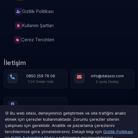
Gizlilik Politikası
Kullanım Şartları
Çerez Tercihleri
İletişim
0850 259 76 06
info@datassl.com
7/24 Destek Hattı
E-posta Desteği
🍪 Bu web sitesi, deneyiminizi geliştirmek ve site trafiğini analiz
etmek için çerezler kullanmaktadır. Zorunlu çerezler sitenin
çalışması için gereklidir. Analitik ve pazarlama çerezlerini
tercihlerinize göre yönetebilirsiniz. Detaylı bilgi için
Gizlilik Politikası
ve
KVKK Aydınlatma Metni
sayfalarımızı inceleyebilirsiniz.