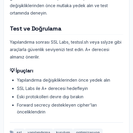
değişikliklerinden önce mutlaka yedek alın ve test
ortamında deneyin.
Test ve Doğrulama
Yapılandırma sonrası SSL Labs, testssl.sh veya sslyze gibi
araçlarla güvenlik seviyenizi test edin. A+ derecesi
almanız önerilir.
💡 İpuçları
Yapılandırma değişikliklerinden önce yedek alın
SSL Labs ile A+ derecesi hedefleyin
Eski protokolleri devre dışı bırakın
Forward secrecy destekleyen cipher'ları
önceliklendirin
ssl
yapılandırma
kurulum
optimizasyon