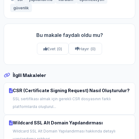
güvenlik
Bu makale faydalı oldu mu?
Evet (
0
)
Hayır (
0
)
İlgili Makaleler
CSR (Certificate Signing Request) Nasıl Oluşturulur?
SSL sertifikası almak için gerekli CSR dosyasının farklı
platformlarda oluşturul...
Wildcard SSL Alt Domain Yapılandırması
Wildcard SSL Alt Domain Yapılandırması hakkında detaylı
yapılandırma rehberi....