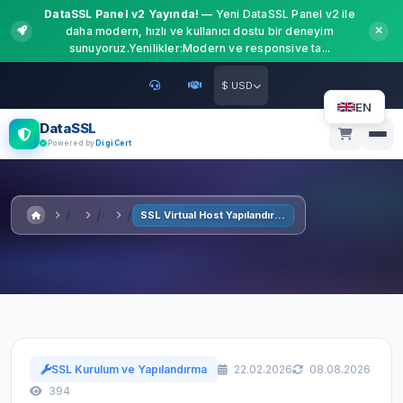
DataSSL Panel v2 Yayında!
— Yeni DataSSL Panel v2 ile
daha modern, hızlı ve kullanıcı dostu bir deneyim
sunuyoruz.Yenilikler:Modern ve responsive ta...
$ USD
EN
DataSSL
Powered by
DigiCert
SSL Virtual Host Yapılandırması
SSL Kurulum ve Yapılandırma
22.02.2026
08.08.2026
394