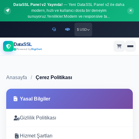
DataSSL Panel v2 Yayında!
— Yeni DataSSL Panel v2 ile daha
modern, hızlı ve kullanıcı dostu bir deneyim
sunuyoruz.Yenilikler:Modern ve responsive ta...
$ USD
DataSSL
Powered by
DigiCert
Anasayfa
/
Çerez Politikası
Yasal Bilgiler
Gizlilik Politikası
Hizmet Şartları