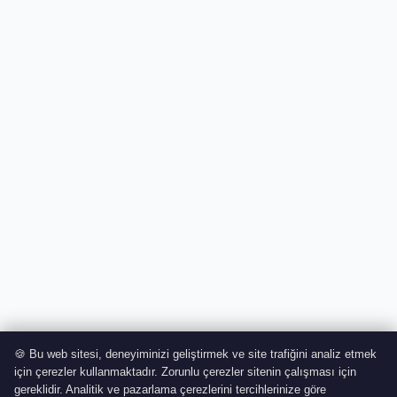
🍪 Bu web sitesi, deneyiminizi geliştirmek ve site trafiğini analiz etmek
için çerezler kullanmaktadır. Zorunlu çerezler sitenin çalışması için
gereklidir. Analitik ve pazarlama çerezlerini tercihlerinize göre