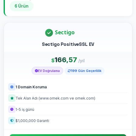
6 Ürün
Sectigo PositiveSSL EV
166,57
$
/yıl
199 Gün Geçerlilik
EV Doğrulama
1 Domain Koruma
Tek Alan Adı (www.ornek.com ve ornek.com)
1-5 iş günü
$1,000,000 Garanti