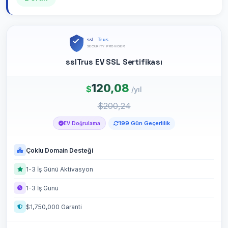
sslTrus EV SSL Sertifikası
120,08
$
/yıl
$200,24
199 Gün Geçerlilik
EV Doğrulama
Çoklu Domain Desteği
1-3 İş Günü Aktivasyon
1-3 İş Günü
$1,750,000 Garanti