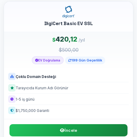
DigiCert Basic EV SSL
420,12
$
/yıl
$500,00
199 Gün Geçerlilik
EV Doğrulama
Çoklu Domain Desteği
Tarayıcıda Kurum Adı Görünür
1-5 iş günü
$1,750,000 Garanti
İncele