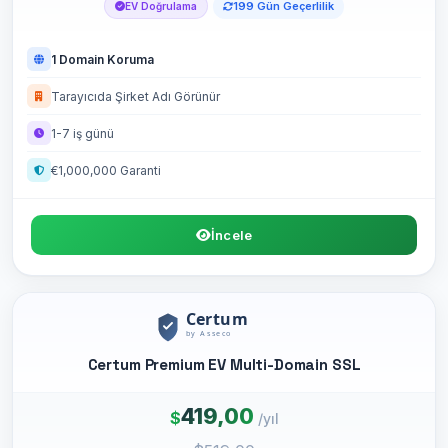
199 Gün Geçerlilik
EV Doğrulama
1 Domain Koruma
Tarayıcıda Şirket Adı Görünür
1-7 iş günü
€1,000,000 Garanti
İncele
Certum Premium EV Multi-Domain SSL
419,00
$
/yıl