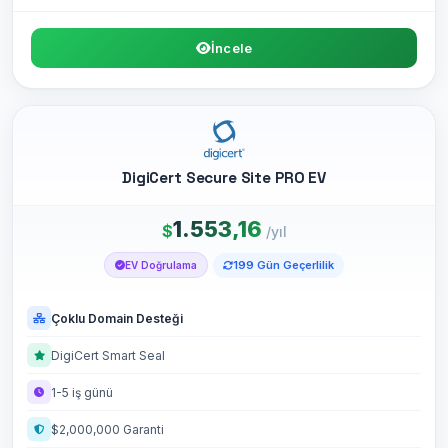
İncele
DigiCert Secure Site PRO EV
1.553,16
$
/yıl
199 Gün Geçerlilik
EV Doğrulama
Çoklu Domain Desteği
DigiCert Smart Seal
1-5 iş günü
$2,000,000 Garanti