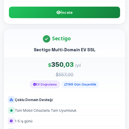
İncele
Sectigo Multi-Domain EV SSL
350,03
$
/yıl
$557,00
199 Gün Geçerlilik
EV Doğrulama
Çoklu Domain Desteği
Tüm Mobil Cihazlarla Tam Uyumluluk
1-5 iş günü