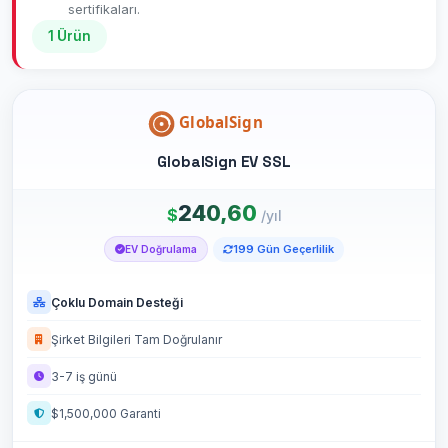
sertifikaları.
1 Ürün
GlobalSign EV SSL
240,60
$
/yıl
199 Gün Geçerlilik
EV Doğrulama
Çoklu Domain Desteği
Şirket Bilgileri Tam Doğrulanır
3-7 iş günü
$1,500,000 Garanti