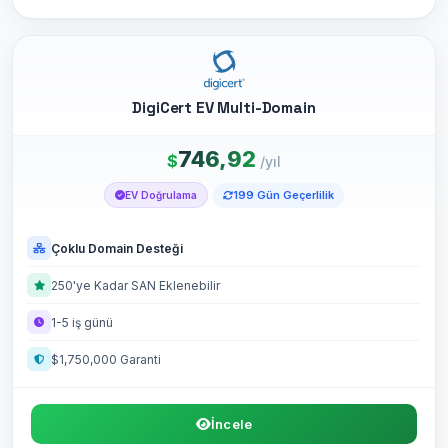
DigiCert EV Multi-Domain
746,92
$
/yıl
199 Gün Geçerlilik
EV Doğrulama
Çoklu Domain Desteği
250'ye Kadar SAN Eklenebilir
1-5 iş günü
$1,750,000 Garanti
İncele