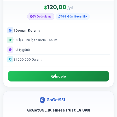
120,00
$
/yıl
199 Gün Geçerlilik
EV Doğrulama
1 Domain Koruma
1-3 İş Günü İçerisinde Teslim
1-3 iş günü
$1,000,000 Garanti
İncele
GoGetSSL BusinessTrust EV SAN