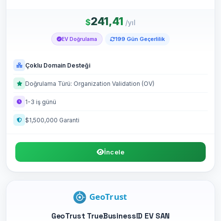
241,41
$
/yıl
199 Gün Geçerlilik
EV Doğrulama
Çoklu Domain Desteği
Doğrulama Türü: Organization Validation (OV)
1-3 iş günü
$1,500,000 Garanti
İncele
GeoTrust TrueBusinessID EV SAN