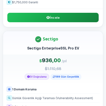
$1,750,000 Garanti
İncele
Sectigo EnterpriseSSL Pro EV
936,00
$
/yıl
$1.110,68
199 Gün Geçerlilik
EV Doğrulama
1 Domain Koruma
Günlük Güvenlik Açığı Taraması (Vulnerability Assessment)