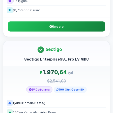
1-5 iş günü
$1,750,000 Garanti
İncele
Sectigo EnterpriseSSL Pro EV MDC
1.970,64
$
/yıl
$2.541,00
199 Gün Geçerlilik
EV Doğrulama
Çoklu Domain Desteği
250'ye Kadar Alan Adını Korur