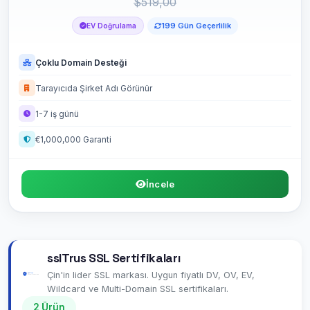
$519,00
199 Gün Geçerlilik
EV Doğrulama
Çoklu Domain Desteği
Tarayıcıda Şirket Adı Görünür
1-7 iş günü
€1,000,000 Garanti
İncele
sslTrus SSL Sertifikaları
Çin'in lider SSL markası. Uygun fiyatlı DV, OV, EV,
Wildcard ve Multi-Domain SSL sertifikaları.
2 Ürün