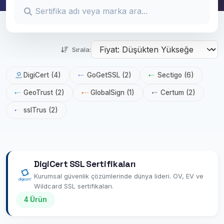
Sırala:
DigiCert (4)
GoGetSSL (2)
Sectigo (6)
GeoTrust (2)
GlobalSign (1)
Certum (2)
sslTrus (2)
DigiCert SSL Sertifikaları
Kurumsal güvenlik çözümlerinde dünya lideri. OV, EV ve
Wildcard SSL sertifikaları.
4 Ürün