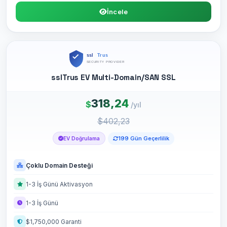
İncele
sslTrus EV Multi-Domain/SAN SSL
318,24
$
/yıl
$402,23
199 Gün Geçerlilik
EV Doğrulama
Çoklu Domain Desteği
1-3 İş Günü Aktivasyon
1-3 İş Günü
$1,750,000 Garanti