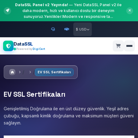
DataSSL Panel v2 Yayında!
— Yeni DataSSL Panel v2 ile
daha modern, hızlı ve kullanıcı dostu bir deneyim
sunuyoruz.Yenilikler:Modern ve responsive ta...
$ USD
DataSSL
Powered by
DigiCert
EV SSL Sertifikaları
EV SSL Sertifikaları
Genişletilmiş Doğrulama ile en üst düzey güvenlik. Yeşil adres
çubuğu, kapsamlı kimlik doğrulama ve maksimum müşteri güveni
sağlayın.