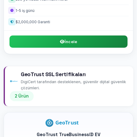
1-5 iş günü
$2,000,000 Garanti
İncele
GeoTrust SSL Sertifikaları
DigiCert tarafından desteklenen, güvenilir dijital güvenlik
çözümleri.
2 Ürün
GeoTrust TrueBusinessID EV