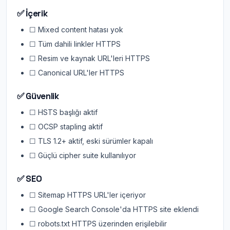
✅ İçerik
☐ Mixed content hatası yok
☐ Tüm dahili linkler HTTPS
☐ Resim ve kaynak URL'leri HTTPS
☐ Canonical URL'ler HTTPS
✅ Güvenlik
☐ HSTS başlığı aktif
☐ OCSP stapling aktif
☐ TLS 1.2+ aktif, eski sürümler kapalı
☐ Güçlü cipher suite kullanılıyor
✅ SEO
☐ Sitemap HTTPS URL'ler içeriyor
☐ Google Search Console'da HTTPS site eklendi
☐ robots.txt HTTPS üzerinden erişilebilir