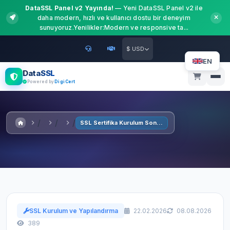
DataSSL Panel v2 Yayında!
— Yeni DataSSL Panel v2 ile
daha modern, hızlı ve kullanıcı dostu bir deneyim
sunuyoruz.Yenilikler:Modern ve responsive ta...
$ USD
EN
DataSSL
Powered by
DigiCert
SSL Sertifika Kurulum Sonrası Kontrol Listesi
SSL Kurulum ve Yapılandırma
22.02.2026
08.08.2026
389