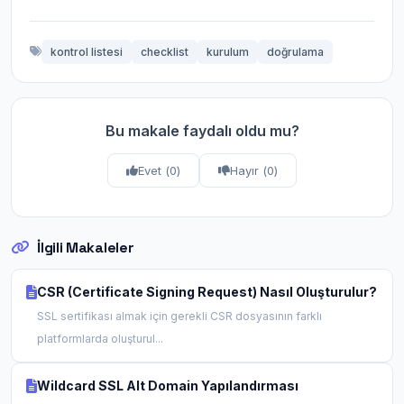
kontrol listesi
checklist
kurulum
doğrulama
Bu makale faydalı oldu mu?
Evet (
0
)
Hayır (
0
)
İlgili Makaleler
CSR (Certificate Signing Request) Nasıl Oluşturulur?
SSL sertifikası almak için gerekli CSR dosyasının farklı
platformlarda oluşturul...
Wildcard SSL Alt Domain Yapılandırması