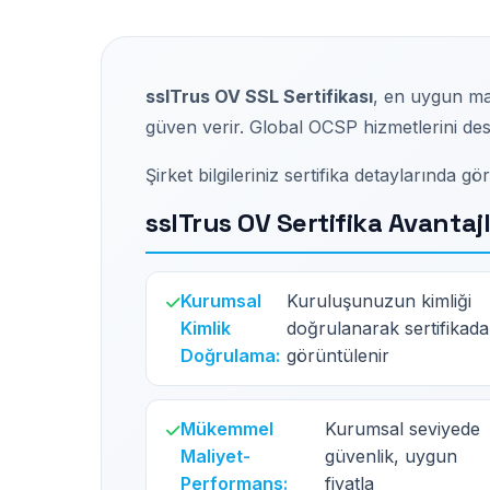
sslTrus OV SSL Sertifikası
, en uygun mal
güven verir. Global OCSP hizmetlerini des
Şirket bilgileriniz sertifika detaylarında g
sslTrus OV Sertifika Avantajl
Kurumsal
Kuruluşunuzun kimliği
Kimlik
doğrulanarak sertifikada
Doğrulama:
görüntülenir
Mükemmel
Kurumsal seviyede
Maliyet-
güvenlik, uygun
Performans:
fiyatla