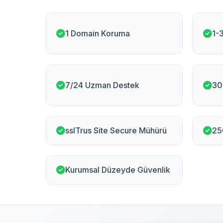
1 Domain Koruma
1-
7/24 Uzman Destek
30
sslTrus Site Secure Mühürü
25
Kurumsal Düzeyde Güvenlik