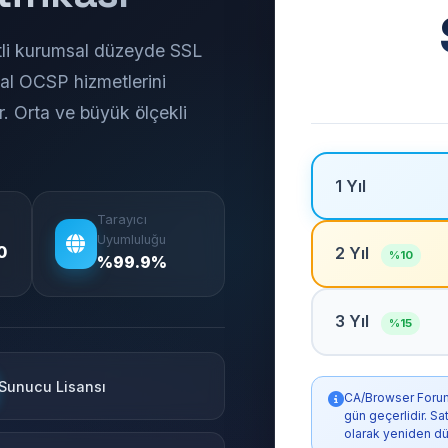
etli kurumsal düzeyde SSL
obal OCSP hizmetlerini
r. Orta ve büyük ölçekli
1 Yıl
Tarayıcı
Uyumluluğu
0
2 Yıl
%10
%99.9%
3 Yıl
%15
Sunucu Lisansı
CA/Browser Forum k
gün geçerlidir. S
olarak yeniden dü