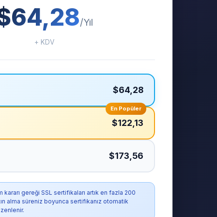
$64,28
/Yıl
+ KDV
$64,28
En Popüler
$122,13
$173,56
ararı gereği SSL sertifikaları artık en fazla 200
atın alma süreniz boyunca sertifikanız otomatik
zenlenir.