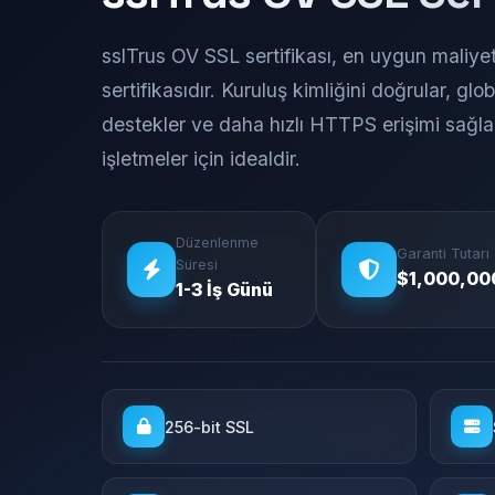
sslTrus OV SSL sertifikası, en uygun maliy
sertifikasıdır. Kuruluş kimliğini doğrular, gl
destekler ve daha hızlı HTTPS erişimi sağla
işletmeler için idealdir.
Düzenlenme
Garanti Tutarı
Süresi
$1,000,00
1-3 İş Günü
256-bit SSL