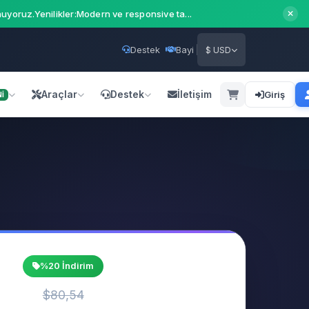
uyoruz.Yenilikler:Modern ve responsive ta...
Destek
Bayi
$ USD
Araçlar
Destek
İletişim
Giriş
İ
%20 İndirim
$80,54