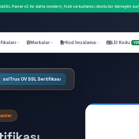
aSSL Panel v2 ile daha modern, hızlı ve kullanıcı dostu bir deneyim sun
fikaları
Markalar
Kod İmzalama
LEI Kodu
YEN
sslTrus OV SSL Sertifikası
opüler
ifikası