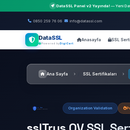
DataSSL Panel v2 Yayında!
— Yeni Dat
0850 259 76 06
info@datassl.com
DataSSL
Anasayfa
SSL Serti
Powered by
DigiCert
Ana Sayfa
SSL Sertifikaları
Organization Validation
P
sslTrus OV SSL Sert