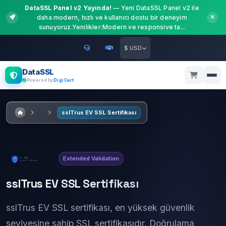
DataSSL Panel v2 Yayında!
— Yeni DataSSL Panel v2 ile
daha modern, hızlı ve kullanıcı dostu bir deneyim
sunuyoruz.Yenilikler:Modern ve responsive ta...
$ USD
DataSSL
Powered by
DigiCert
sslTrus EV SSL Sertifikası
Extended Validation
sslTrus EV SSL Sertifikası
sslTrus EV SSL sertifikası, en yüksek güvenlik
seviyesine sahip SSL sertifikasıdır. Doğrulama