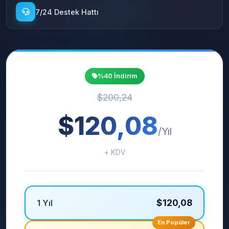
7/24 Destek Hattı
%40 İndirim
$200,24
$120,08
/Yıl
+ KDV
$120,08
1 Yıl
En Popüler