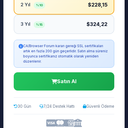
2 Yıl
$228,15
%10
3 Yıl
$324,22
%15
CA/Browser Forum kararı gereği SSL sertifikaları
artık en fazla 200 gün geçerlidir. Satın alma süreniz
boyunca sertifikanız otomatik olarak yeniden
düzenlenir.
Satın Al
30 Gün
7/24 Destek Hattı
Güvenli Ödeme