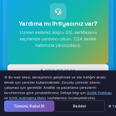
Yardıma mı ihtiyacınız var?
Uzman ekibimiz doğru SSL sertifikasını
seçmenize yardımcı olsun. 7/24 destek
hattımızla yanınızdayız.
0850 259 76 06
🍪 Bu web sitesi, deneyiminizi geliştirmek ve site trafiğini analiz
etmek için çerezler kullanmaktadır. Zorunlu çerezler sitenin
Bize Yazın
çalışması için gereklidir. Analitik ve pazarlama çerezlerini
tercihlerinize göre yönetebilirsiniz. Detaylı bilgi için
Gizlilik Politikası
ve
KVKK Aydınlatma Metni
sayfalarımızı inceleyebilirsiniz.
Tümünü Kabul Et
Reddet
⚙ Te