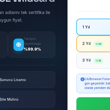
 adlarını tek sertifika ile
uygun fiyat.
1 Yıl
Tarayıcı
2 Yıl
Uyumluluğu
%10
%99.9%
3 Yıl
%15
CA/Browser Forum k
Sunucu Lisansı
gün geçerlidir. S
olarak yeniden dü
Site Mührü