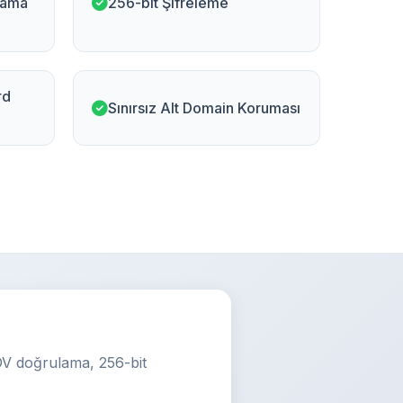
lama
256-bit Şifreleme
rd
Sınırsız Alt Domain Koruması
 DV doğrulama, 256-bit