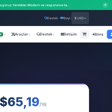
uyoruz.Yenilikler:Modern ve responsive ta...
Destek
Bayi
$ USD
Araçlar
Destek
İletişim
Giriş
İ
$65,19
/Yıl