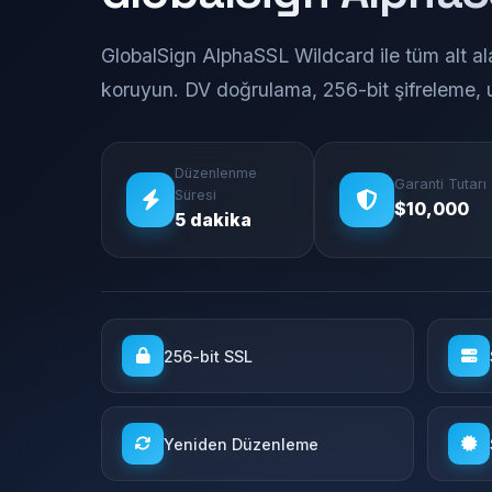
GlobalSign AlphaSSL Wildcard ile tüm alt alan
koruyun. DV doğrulama, 256-bit şifreleme, 
Düzenlenme
Garanti Tutarı
Süresi
$10,000
5 dakika
256-bit SSL
Yeniden Düzenleme