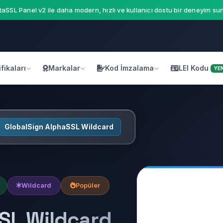
aSSL Panel v2 ile daha modern, hızlı ve kullanıcı dostu bir deneyim sun
fikaları
Markalar
Kod İmzalama
LEI Kodu
YEN
GlobalSign AlphaSSL Wildcard
Wildcard
Popüler
SL Wildcard