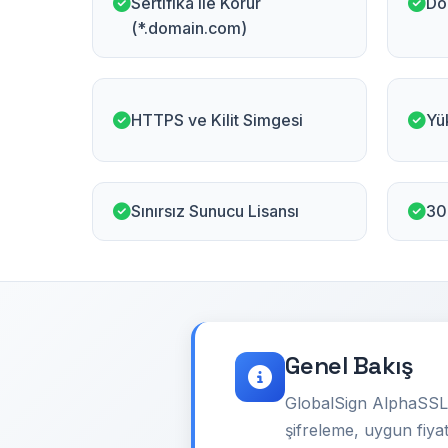
Sertifika ile Korur
Do
(*.domain.com)
HTTPS ve Kilit Simgesi
Yü
Sınırsız Sunucu Lisansı
30
Genel Bakış
GlobalSign AlphaSSL W
şifreleme, uygun fiyat