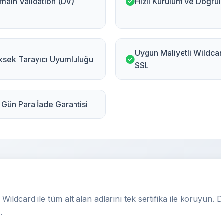
main Validation (DV)
Hızlı Kurulum ve Doğru
Uygun Maliyetli Wildca
ksek Tarayıcı Uyumluluğu
SSL
 Gün Para İade Garantisi
ildcard ile tüm alt alan adlarını tek sertifika ile koruyun.
.