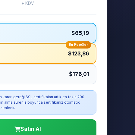
+ KDV
$65,19
En Popüler
$123,86
$176,01
ararı gereği SSL sertifikaları artık en fazla 200
atın alma süreniz boyunca sertifikanız otomatik
zenlenir.
Satın Al