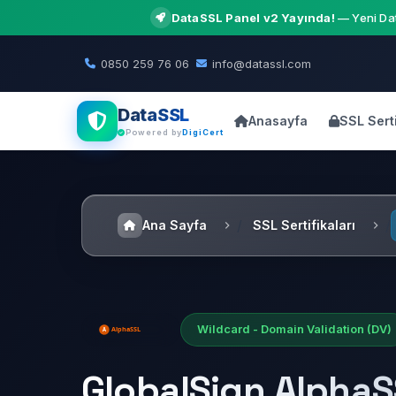
DataSSL Panel v2 Yayında!
— Yeni Dat
0850 259 76 06
info@datassl.com
DataSSL
Anasayfa
SSL Serti
Powered by
DigiCert
Ana Sayfa
SSL Sertifikaları
Wildcard - Domain Validation (DV)
GlobalSign AlphaS