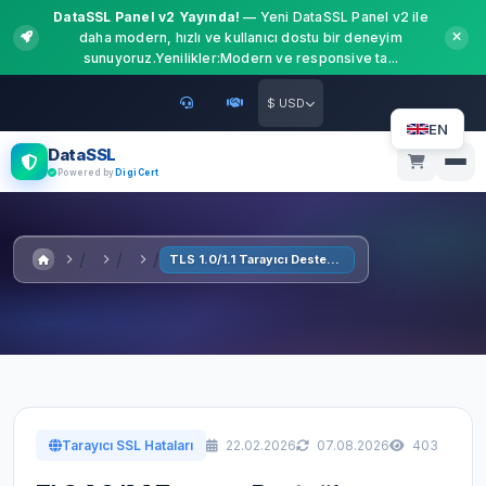
DataSSL Panel v2 Yayında!
— Yeni DataSSL Panel v2 ile
daha modern, hızlı ve kullanıcı dostu bir deneyim
sunuyoruz.Yenilikler:Modern ve responsive ta...
$ USD
EN
DataSSL
Powered by
DigiCert
TLS 1.0/1.1 Tarayıcı Desteği Sonlanması
Tarayıcı SSL Hataları
22.02.2026
07.08.2026
403