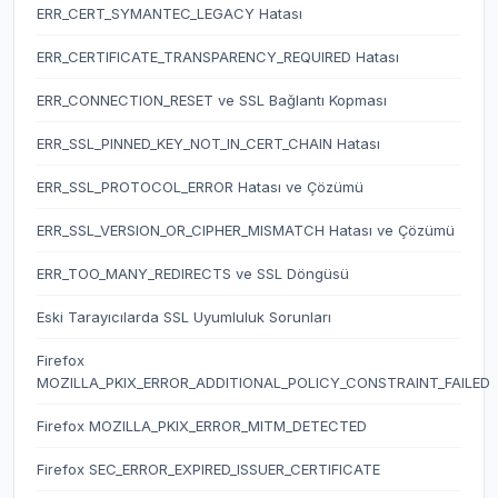
ERR_CERT_SYMANTEC_LEGACY Hatası
ERR_CERTIFICATE_TRANSPARENCY_REQUIRED Hatası
ERR_CONNECTION_RESET ve SSL Bağlantı Kopması
ERR_SSL_PINNED_KEY_NOT_IN_CERT_CHAIN Hatası
ERR_SSL_PROTOCOL_ERROR Hatası ve Çözümü
ERR_SSL_VERSION_OR_CIPHER_MISMATCH Hatası ve Çözümü
ERR_TOO_MANY_REDIRECTS ve SSL Döngüsü
Eski Tarayıcılarda SSL Uyumluluk Sorunları
Firefox
MOZILLA_PKIX_ERROR_ADDITIONAL_POLICY_CONSTRAINT_FAILED
Firefox MOZILLA_PKIX_ERROR_MITM_DETECTED
Firefox SEC_ERROR_EXPIRED_ISSUER_CERTIFICATE