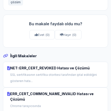
çözüm
Bu makale faydalı oldu mu?
Evet (
0
)
Hayır (
0
)
İlgili Makaleler
NET::ERR_CERT_REVOKED Hatası ve Çözümü
SSL sertifikasının sertifika otoritesi tarafından iptal edildiğini
gösteren hata...
ERR_CERT_COMMON_NAME_INVALID Hatası ve
Çözümü
Chrome tarayıcısında