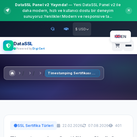
DataSSL Panel v2 Yayında!
— Yeni DataSSL Panel v2 ile
daha modern, hızlı ve kullanıcı dostu bir deneyim
sunuyoruz.Yenilikler:Modern ve responsive ta...
$ USD
EN
DataSSL
Powered by
DigiCert
Timestamping Sertifikası Nedir?
SSL Sertifika Türleri
22.02.2026
07.08.2026
401