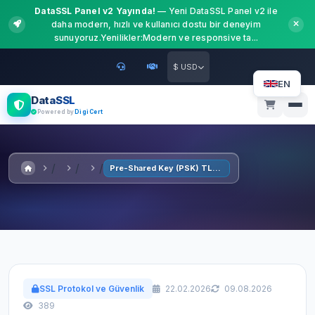
DataSSL Panel v2 Yayında!
— Yeni DataSSL Panel v2 ile
daha modern, hızlı ve kullanıcı dostu bir deneyim
sunuyoruz.Yenilikler:Modern ve responsive ta...
$ USD
EN
DataSSL
Powered by
DigiCert
Pre-Shared Key (PSK) TLS 1.3
SSL Protokol ve Güvenlik
22.02.2026
09.08.2026
389