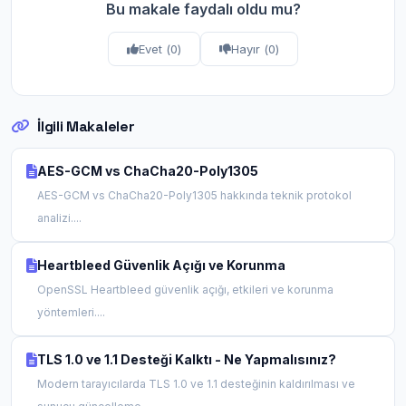
Bu makale faydalı oldu mu?
Evet (
0
)
Hayır (
0
)
İlgili Makaleler
AES-GCM vs ChaCha20-Poly1305
AES-GCM vs ChaCha20-Poly1305 hakkında teknik protokol
analizi....
Heartbleed Güvenlik Açığı ve Korunma
OpenSSL Heartbleed güvenlik açığı, etkileri ve korunma
yöntemleri....
TLS 1.0 ve 1.1 Desteği Kalktı - Ne Yapmalısınız?
Modern tarayıcılarda TLS 1.0 ve 1.1 desteğinin kaldırılması ve