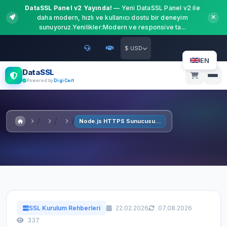
DataSSL Panel v2 Yayında!
— Yeni DataSSL Panel v2 ile
daha modern, hızlı ve kullanıcı dostu bir deneyim
sunuyoruz.Yenilikler:Modern ve responsive ta...
$ USD
EN
DataSSL
Powered by
DigiCert
Node.js HTTPS Sunucusu Kurulumu
SSL Kurulum Rehberleri
22.02.2026
07.08.2026
337