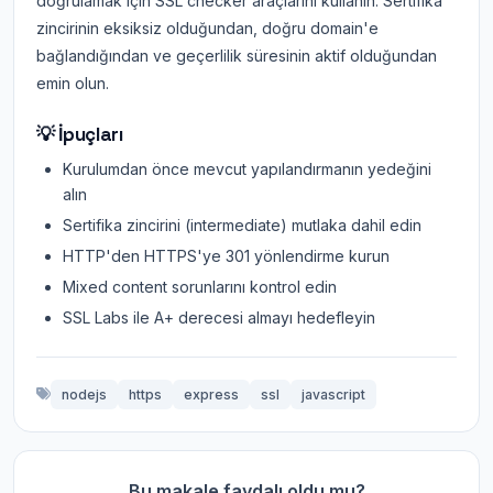
doğrulamak için SSL checker araçlarını kullanın. Sertifika
zincirinin eksiksiz olduğundan, doğru domain'e
bağlandığından ve geçerlilik süresinin aktif olduğundan
emin olun.
💡 İpuçları
Kurulumdan önce mevcut yapılandırmanın yedeğini
alın
Sertifika zincirini (intermediate) mutlaka dahil edin
HTTP'den HTTPS'ye 301 yönlendirme kurun
Mixed content sorunlarını kontrol edin
SSL Labs ile A+ derecesi almayı hedefleyin
nodejs
https
express
ssl
javascript
Bu makale faydalı oldu mu?