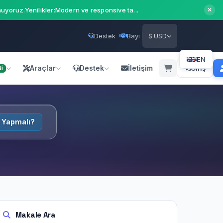
uyoruz.Yenilikler:Modern ve responsive ta...
Destek
Bayi
$ USD
EN
Araçlar
Destek
İletişim
Giriş
İ
 Yapmalı?
Makale Ara