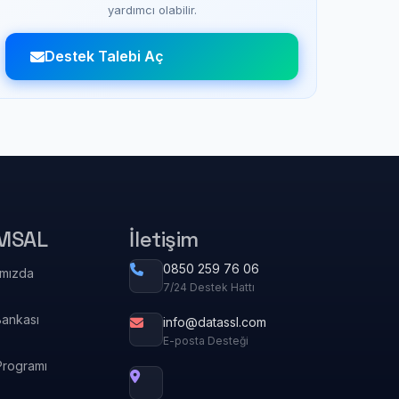
yardımcı olabilir.
Destek Talebi Aç
MSAL
İletişim
0850 259 76 06
ımızda
7/24 Destek Hattı
Bankası
info@datassl.com
E-posta Desteği
Programı