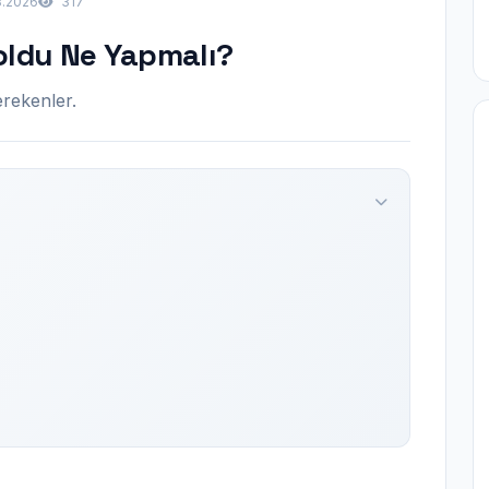
.2026
317
oldu Ne Yapmalı?
rekenler.