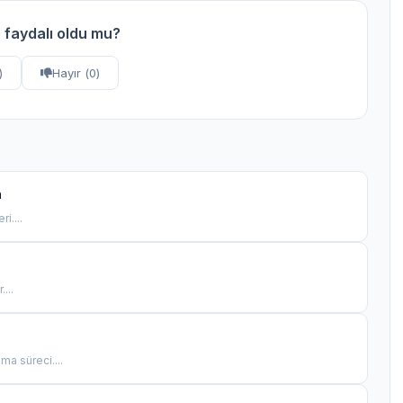
 faydalı oldu mu?
)
Hayır (
0
)
a
i....
...
a süreci....