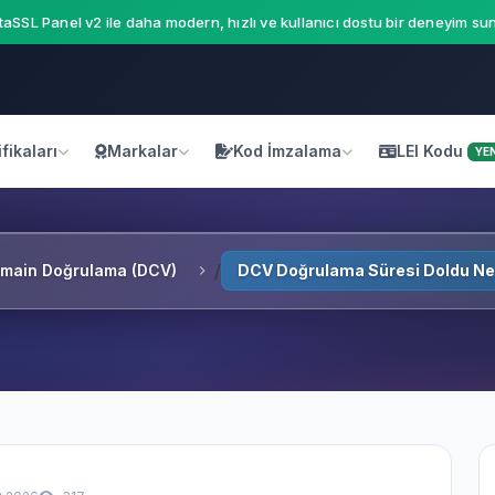
aSSL Panel v2 ile daha modern, hızlı ve kullanıcı dostu bir deneyim sun
fikaları
Markalar
Kod İmzalama
LEI Kodu
YEN
main Doğrulama (DCV)
DCV Doğrulama Süresi Doldu Ne