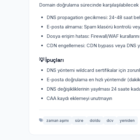
Domain doğrulama sürecinde karşılaşılabilecek 
DNS propagation gecikmesi: 24-48 saat be
E-posta almama: Spam klasörü kontrolü vey
Dosya erişim hatası: Firewall/WAF kuralların
CDN engellemesi: CDN bypass veya DNS yö
💡 İpuçları
DNS yöntemi wildcard sertifikalar için zorun
E-posta doğrulama en hızlı yöntemdir (dakik
DNS değişikliklerinin yayılması 24 saate kada
CAA kaydı eklemeyi unutmayın
zaman aşımı
süre
doldu
dcv
yeniden