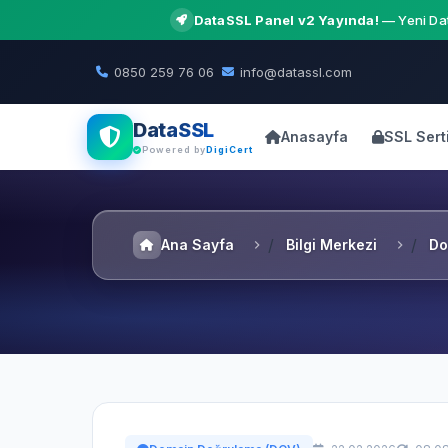
DataSSL Panel v2 Yayında!
— Yeni Dat
0850 259 76 06
info@datassl.com
DataSSL
Anasayfa
SSL Serti
Powered by
DigiCert
Ana Sayfa
Bilgi Merkezi
Do