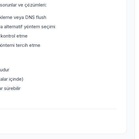
sorunlar ve çözümleri:
kleme veya DNS flush
a alternatif yöntem seçimi
ı kontrol etme
ntemi tercih etme
ludur
alar içinde)
r sürebilir