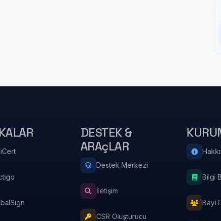
KALAR
DESTEK &
KURU
ARAçLAR
iCert
Hakk
Destek Merkezi
ctigo
Bilgi 
İletişim
obalSign
Bayi 
CSR Oluşturucu