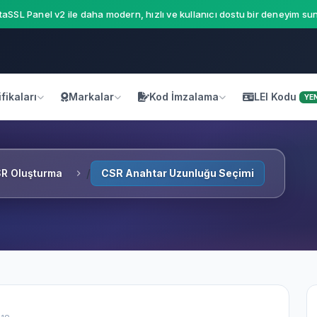
aSSL Panel v2 ile daha modern, hızlı ve kullanıcı dostu bir deneyim sun
fikaları
Markalar
Kod İmzalama
LEI Kodu
YEN
R Oluşturma
CSR Anahtar Uzunluğu Seçimi