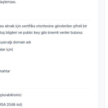
aştırması.
 almak için sertifika otoritesine gönderilen şifreli bir
ş bilgileri ve public key gibi önemli veriler bulunur.
uyacağı domain adı
lar için)
anahtar
turabilirsiniz:
RSA 2048-bit)