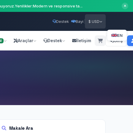
uyoruz.Yenilikler:Modern ve responsive ta...
Destek
Bayi
$ USD
EN
Araçlar
Destek
İletişim
Giriş
İ
Makale Ara