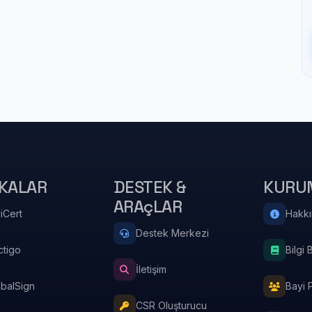
KALAR
DESTEK &
KURU
ARAçLAR
iCert
Hakk
Destek Merkezi
ctigo
Bilgi 
İletişim
obalSign
Bayi 
CSR Oluşturucu