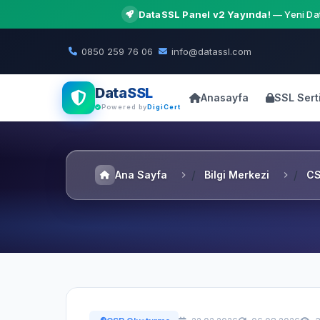
DataSSL Panel v2 Yayında!
— Yeni Dat
0850 259 76 06
info@datassl.com
DataSSL
Anasayfa
SSL Serti
Powered by
DigiCert
Ana Sayfa
Bilgi Merkezi
CS