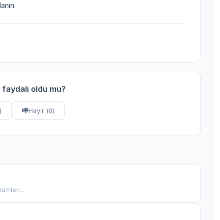
lanın
 faydalı oldu mu?
)
Hayır (
0
)
mleri....