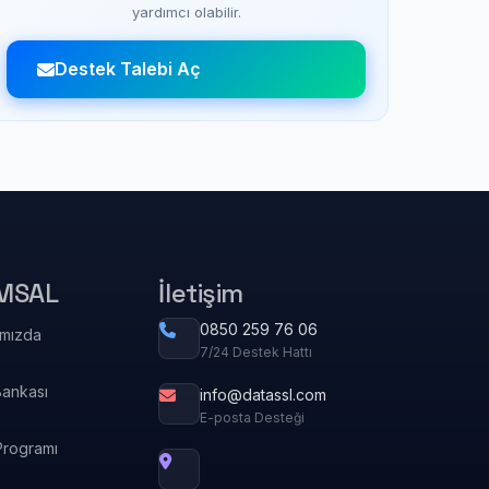
yardımcı olabilir.
Destek Talebi Aç
MSAL
İletişim
0850 259 76 06
ımızda
7/24 Destek Hattı
Bankası
info@datassl.com
E-posta Desteği
Programı