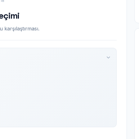
18
eçimi
karşılaştırması.