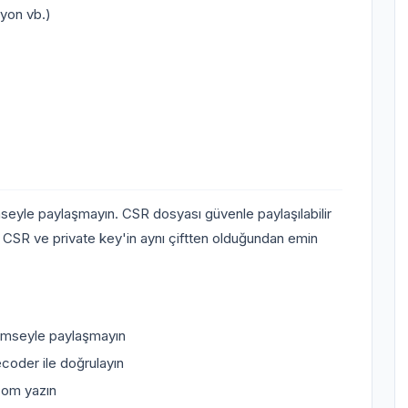
syon vb.)
imseyle paylaşmayın. CSR dosyası güvenle paylaşılabilir
ca CSR ve private key'in aynı çiftten olduğundan emin
 kimseyle paylaşmayın
ecoder ile doğrulayın
.com yazın