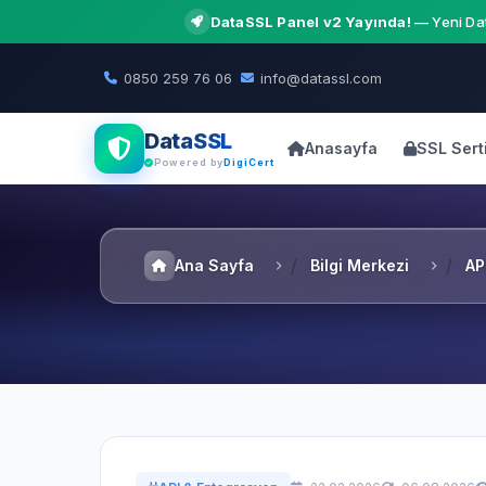
DataSSL Panel v2 Yayında!
— Yeni Dat
0850 259 76 06
info@datassl.com
DataSSL
Anasayfa
SSL Serti
Powered by
DigiCert
Ana Sayfa
Bilgi Merkezi
AP