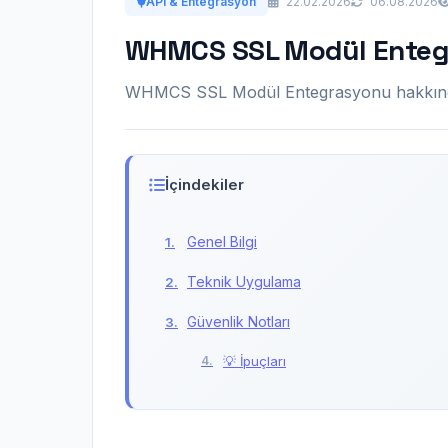
API & Entegrasyon
22.02.2026
06.08.2026
WHMCS SSL Modül Ente
WHMCS SSL Modül Entegrasyonu hakkında 
İçindekiler
Genel Bilgi
Teknik Uygulama
Güvenlik Notları
💡 İpuçları