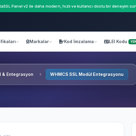
aSSL Panel v2 ile daha modern, hızlı ve kullanıcı dostu bir deneyim sun
fikaları
Markalar
Kod İmzalama
LEI Kodu
YEN
I & Entegrasyon
WHMCS SSL Modül Entegrasyonu