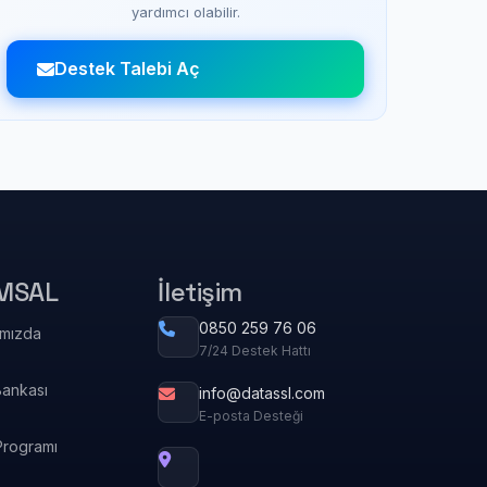
yardımcı olabilir.
Destek Talebi Aç
MSAL
İletişim
0850 259 76 06
ımızda
7/24 Destek Hattı
Bankası
info@datassl.com
E-posta Desteği
Programı