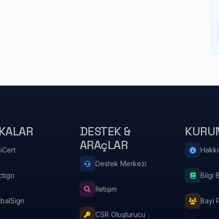
KALAR
DESTEK &
KURU
ARAçLAR
iCert
Hakk
Destek Merkezi
ctigo
Bilgi 
İletişim
obalSign
Bayi 
CSR Oluşturucu