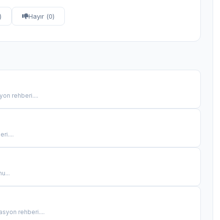
)
Hayır (
0
)
on rehberi....
i....
...
syon rehberi....