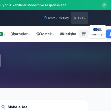
uyoruz.Yenilikler:Modern ve responsive ta...
Destek
Bayi
$ USD
EN
Araçlar
Destek
İletişim
Giriş
İ
Makale Ara