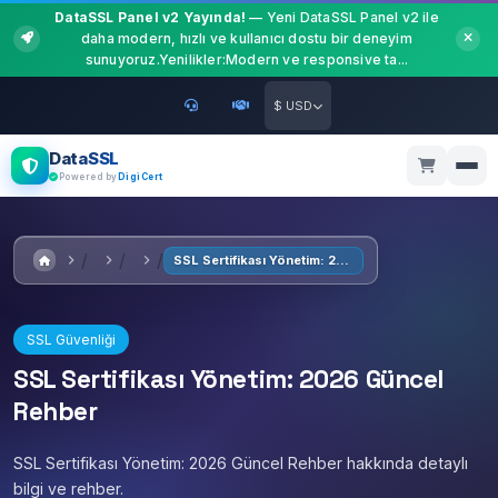
DataSSL Panel v2 Yayında!
— Yeni DataSSL Panel v2 ile
daha modern, hızlı ve kullanıcı dostu bir deneyim
sunuyoruz.Yenilikler:Modern ve responsive ta...
$ USD
DataSSL
Powered by
DigiCert
SSL Sertifikası Yönetim: 2026 Güncel Rehber
SSL Güvenliği
SSL Sertifikası Yönetim: 2026 Güncel
Rehber
SSL Sertifikası Yönetim: 2026 Güncel Rehber hakkında detaylı
bilgi ve rehber.