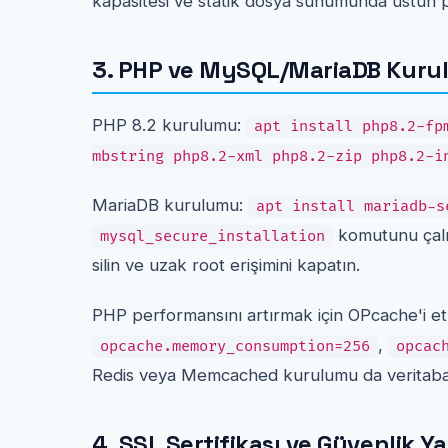
kapasitesi ve statik dosya sunumunda üstün p
3. PHP ve MySQL/MariaDB Kur
PHP 8.2 kurulumu:
apt install php8.2-fp
mbstring php8.2-xml php8.2-zip php8.2-i
MariaDB kurulumu:
apt install mariadb-s
komutunu çalışt
mysql_secure_installation
silin ve uzak root erişimini kapatın.
PHP performansını artırmak için OPcache'i etk
,
opcache.memory_consumption=256
opcac
Redis veya Memcached kurulumu da veritabanı
4. SSL Sertifikası ve Güvenlik Y