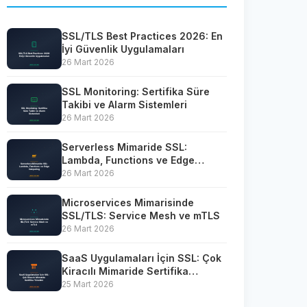
SSL/TLS Best Practices 2026: En
İyi Güvenlik Uygulamaları
26 Mart 2026
SSL Monitoring: Sertifika Süre
Takibi ve Alarm Sistemleri
26 Mart 2026
Serverless Mimaride SSL:
Lambda, Functions ve Edge
Computing
26 Mart 2026
Microservices Mimarisinde
SSL/TLS: Service Mesh ve mTLS
26 Mart 2026
SaaS Uygulamaları İçin SSL: Çok
Kiracılı Mimaride Sertifika
Yönetimi
25 Mart 2026