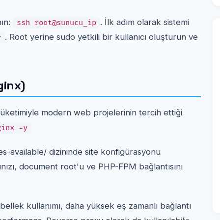
nın:
. İlk adım olarak sistemi
ssh root@sunucu_ip
. Root yerine sudo yetkili bir kullanıcı oluşturun ve
y
inx)
ketimiyle modern web projelerinin tercih ettiği
ginx -y
es-available/ dizininde site konfigürasyonu
ınızı, document root'u ve PHP-FPM bağlantısını
 bellek kullanımı, daha yüksek eş zamanlı bağlantı