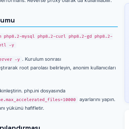
erformans. Reverse proxy olarak da kullanılabilir.
ulumu
m php8.2-mysql php8.2-curl php8.2-gd php8.2-
ntl -y
. Kurulum sonrası
erver -y
ırarak root parolası belirleyin, anonim kullanıcıları
inleştirin. php.ini dosyasında
ayarlarını yapın.
he.max_accelerated_files=10000
 yükünü hafifletir.
apılandırması