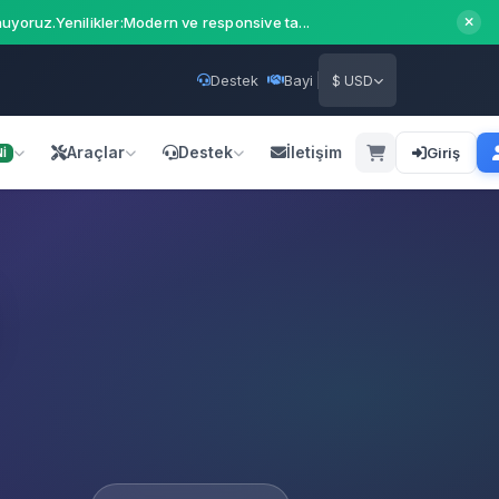
uyoruz.Yenilikler:Modern ve responsive ta...
Destek
Bayi
$ USD
Araçlar
Destek
İletişim
Giriş
İ