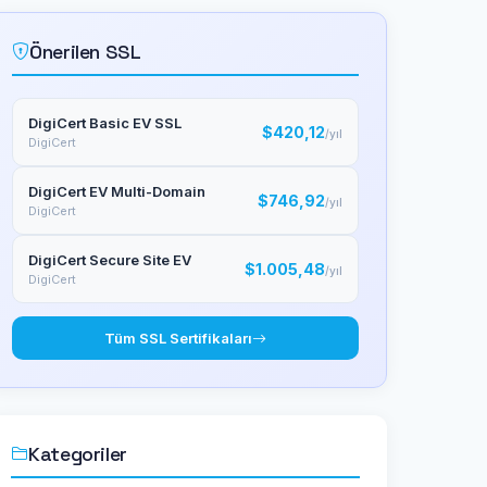
Önerilen SSL
DigiCert Basic EV SSL
$420,12
/yıl
DigiCert
DigiCert EV Multi-Domain
$746,92
/yıl
DigiCert
DigiCert Secure Site EV
$1.005,48
/yıl
DigiCert
Tüm SSL Sertifikaları
Kategoriler