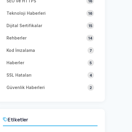
SEO ve HTTPS
16
Teknoloji Haberleri
16
Dijital Sertifikalar
15
Rehberler
14
Kod İmzalama
7
Haberler
5
SSL Hataları
4
Güvenlik Haberleri
2
Etiketler