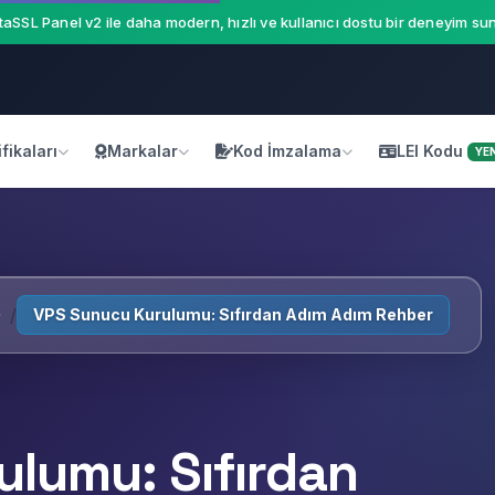
aSSL Panel v2 ile daha modern, hızlı ve kullanıcı dostu bir deneyim sun
fikaları
Markalar
Kod İmzalama
LEI Kodu
YEN
VPS Sunucu Kurulumu: Sıfırdan Adım Adım Rehber
lumu: Sıfırdan