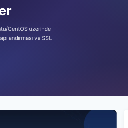
er
ntu/CentOS üzerinde
pılandırması ve SSL