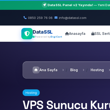
DataSSL Panel v2 Yayında!
— Yeni Dat
0850 259 76 06
info@datassl.com
DataSSL
Anasayfa
SSL Serti
Powered by
DigiCert
Ana Sayfa
Blog
Hosting
Hosting
VPS Sunucu Kuru