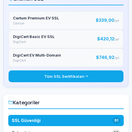
Certum Premium EV SSL
$339,00
/yıl
Certum
DigiCert Basic EV SSL
$420,12
/yıl
DigiCert
DigiCert EV Multi-Domain
$746,92
/yıl
DigiCert
Tüm SSL Sertifikaları
Kategoriler
SSL Güvenliği
91