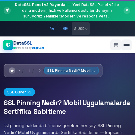
DataSSL Panel v2 Yayında!
— Yeni DataSSL Panel v2 ile
daha modern, hızlı ve kullanıcı dostu bir deneyim
sunuyoruz.Yenilikler:Modern ve responsive ta...
$ USD
DataSSL
Powered by
DigiCert
SSL Pinning Nedir? Mobil Uygulamalarda Sertifika Sabitleme
SSL Güvenliği
SSL Pinning Nedir? Mobil Uygulamalarda
Sertifika Sabitleme
ssl pinning hakkında bilmeniz gereken her şey. SSL Pinning
Nedir? Mobil Uygulamalarda Sertifika Sabitleme — kapsamlı