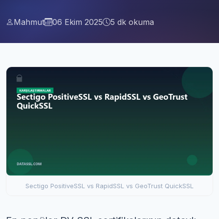
Mahmut
06 Ekim 2025
5 dk okuma
Sectigo PositiveSSL vs RapidSSL vs GeoTrust QuickSSL