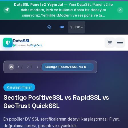
DataSSL Panel v2 Yayında!
— Yeni DataSSL Panel v2 ile
daha modern, hızlı ve kullanıcı dostu bir deneyim
sunuyoruz.Yenilikler:Modern ve responsive ta...
$ USD
DataSSL
Powered by
DigiCert
Sectigo PositiveSSL vs RapidSSL vs GeoTrust QuickSSL
Karşılaştırmalar
Sectigo PositiveSSL vs RapidSSL vs
GeoTrust QuickSSL
En popüler DV SSL sertifikalarının detaylı karşılaştırması: Fiyat,
doğrulama süresi, garanti ve uyumluluk.