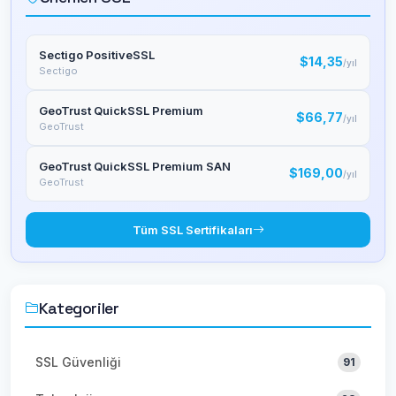
Sectigo PositiveSSL
$14,35
/yıl
Sectigo
GeoTrust QuickSSL Premium
$66,77
/yıl
GeoTrust
GeoTrust QuickSSL Premium SAN
$169,00
/yıl
GeoTrust
Tüm SSL Sertifikaları
Kategoriler
SSL Güvenliği
91