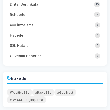
Dijital Sertifikalar
15
Rehberler
14
Kod İmzalama
7
Haberler
5
SSL Hataları
4
Güvenlik Haberleri
2
Etiketler
#PositiveSSL
#RapidSSL
#GeoTrust
#DV SSL karşılaştırma