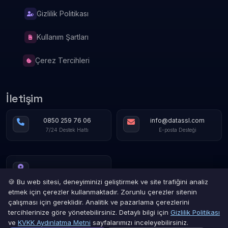
Gizlilik Politikası
Kullanım Şartları
Çerez Tercihleri
İletişim
0850 259 76 06
info@datassl.com
7/24 Destek Hattı
E-posta Desteği
🍪 Bu web sitesi, deneyiminizi geliştirmek ve site trafiğini analiz
etmek için çerezler kullanmaktadır. Zorunlu çerezler sitenin
çalışması için gereklidir. Analitik ve pazarlama çerezlerini
tercihlerinize göre yönetebilirsiniz. Detaylı bilgi için
Gizlilik Politikası
ve
KVKK Aydınlatma Metni
sayfalarımızı inceleyebilirsiniz.
Gizlilik Politikası
Hizmet Şartları
İade Sözleşmesi
Kullanım Şartları