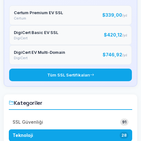
Certum Premium EV SSL
$339,00
/yıl
Certum
DigiCert Basic EV SSL
$420,12
/yıl
DigiCert
DigiCert EV Multi-Domain
$746,92
/yıl
DigiCert
Tüm SSL Sertifikaları
Kategoriler
SSL Güvenliği
91
Teknoloji
28