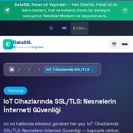
DataSSL Panel v2 Yayında!
— Yeni DataSSL Panel v2 ile
daha modern, hızlı ve kullanıcı dostu bir deneyim
sunuyoruz.Yenilikler:Modern ve responsive ta...
$ USD
DataSSL
Powered by
DigiCert
IoT Cihazlarında SSL/TLS: Nesnelerin İnterneti Güvenliği
Teknoloji
IoT Cihazlarında SSL/TLS: Nesnelerin
İnterneti Güvenliği
iot ssl hakkında bilmeniz gereken her şey. IoT Cihazlarında
SSL/TLS: Nesnelerin İnterneti Güvenliği — kapsamlı rehber,