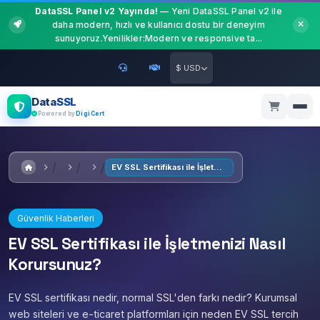
DataSSL Panel v2 Yayında!
— Yeni DataSSL Panel v2 ile
daha modern, hızlı ve kullanıcı dostu bir deneyim
sunuyoruz.Yenilikler:Modern ve responsive ta...
$ USD
DataSSL
Powered by
DigiCert
EV SSL Sertifikası ile İşletmenizi Nasıl Korursunuz?
Güvenlik Haberleri
EV SSL Sertifikası ile İşletmenizi Nasıl
Korursunuz?
EV SSL sertifikası nedir, normal SSL'den farkı nedir? Kurumsal
web siteleri ve e-ticaret platformları için neden EV SSL tercih