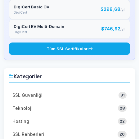
DigiCert Basic OV
$298,68
/yıl
DigiCert
DigiCert EV Multi-Domain
$746,92
/yıl
DigiCert
Tüm SSL Sertifikaları
Kategoriler
SSL Güvenliği
91
Teknoloji
28
Hosting
22
SSL Rehberleri
20