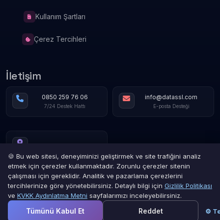
Kullanım Şartları
Çerez Tercihleri
İletişim
0850 259 76 06
info@datassl.com
7/24 Destek Hattı
E-posta Desteği
🍪 Bu web sitesi, deneyiminizi geliştirmek ve site trafiğini analiz
etmek için çerezler kullanmaktadır. Zorunlu çerezler sitenin
çalışması için gereklidir. Analitik ve pazarlama çerezlerini
tercihlerinize göre yönetebilirsiniz. Detaylı bilgi için
Gizlilik Politikası
ve
KVKK Aydınlatma Metni
sayfalarımızı inceleyebilirsiniz.
Gizlilik Politikası
Hizmet Şartları
İade Sözleşmesi
Kullanım Şartları
Çerez Politikası
Tümünü Kabul Et
Reddet
⚙ Te
© DATASSL Tüm hakları saklıdır.