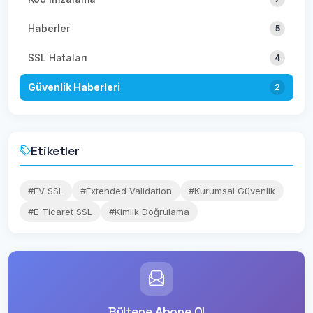
Haberler
5
SSL Hataları
4
Güvenlik Haberleri
2
Etiketler
#EV SSL
#Extended Validation
#Kurumsal Güvenlik
#E-Ticaret SSL
#Kimlik Doğrulama
Bültene Abone Ol