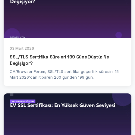
03 Mart 2026
SSL/TLS Sertifika Süreleri 199 Güne Düştü: Ne
Değişiyor?
CA/Browser Forum, SSL/TLS sertifika geçerlilik süresini 15
Mart 2026'dan itibaren 200 günden 199 gün...