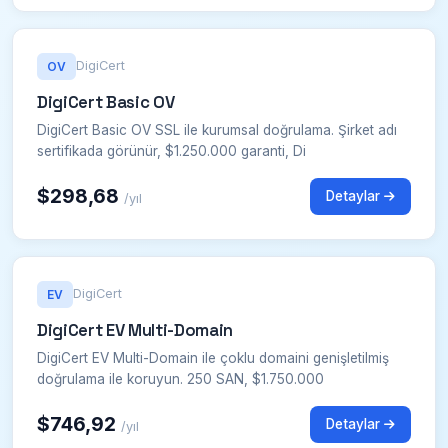
DigiCert
OV
DigiCert Basic OV
DigiCert Basic OV SSL ile kurumsal doğrulama. Şirket adı
sertifikada görünür, $1.250.000 garanti, Di
$298,68
Detaylar
/yıl
DigiCert
EV
DigiCert EV Multi-Domain
DigiCert EV Multi-Domain ile çoklu domaini genişletilmiş
doğrulama ile koruyun. 250 SAN, $1.750.000
$746,92
Detaylar
/yıl