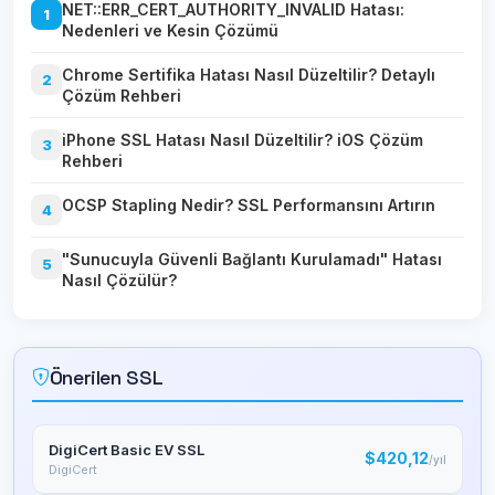
NET::ERR_CERT_AUTHORITY_INVALID Hatası:
1
Nedenleri ve Kesin Çözümü
Chrome Sertifika Hatası Nasıl Düzeltilir? Detaylı
2
Çözüm Rehberi
iPhone SSL Hatası Nasıl Düzeltilir? iOS Çözüm
3
Rehberi
OCSP Stapling Nedir? SSL Performansını Artırın
4
"Sunucuyla Güvenli Bağlantı Kurulamadı" Hatası
5
Nasıl Çözülür?
Önerilen SSL
DigiCert Basic EV SSL
$420,12
/yıl
DigiCert