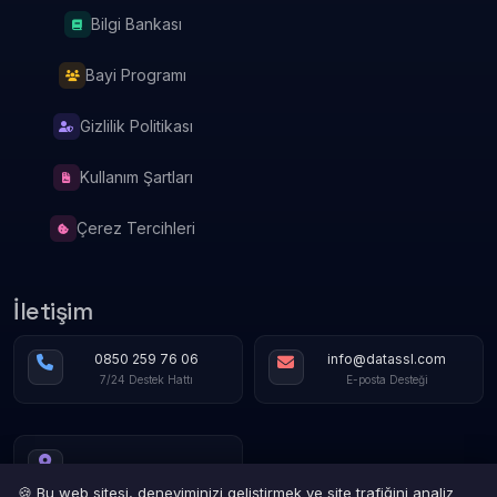
Bilgi Bankası
Bayi Programı
Gizlilik Politikası
Kullanım Şartları
Çerez Tercihleri
İletişim
0850 259 76 06
info@datassl.com
7/24 Destek Hattı
E-posta Desteği
🍪 Bu web sitesi, deneyiminizi geliştirmek ve site trafiğini analiz