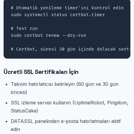
# Otomatik yenileme timer'ını kontrol edin

sudo systemctl status certbot.timer

# Test run

sudo certbot renew --dry-run

# Certbot, süresi 30 gün içinde dolacak serti
Ücretli SSL Sertifikaları İçin
Takvim hatırlatıcısı belirleyin (60 gün ve 30 gün
öncesi)
SSL izleme servisi kullanın (UptimeRobot, Pingdom,
StatusCake)
DATASSL panelinden e-posta hatırlatmaları aktif
edin