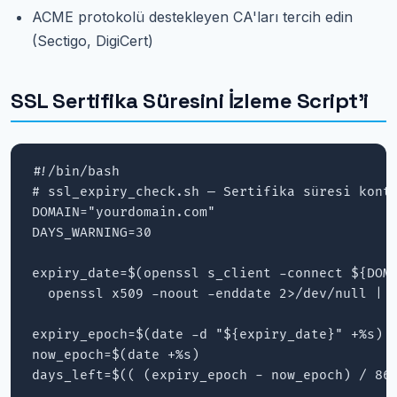
ACME protokolü destekleyen CA'ları tercih edin
(Sectigo, DigiCert)
SSL Sertifika Süresini İzleme Script'i
#!/bin/bash

# ssl_expiry_check.sh — Sertifika süresi kontr
DOMAIN="yourdomain.com"

DAYS_WARNING=30

expiry_date=$(openssl s_client -connect ${DOMA
  openssl x509 -noout -enddate 2>/dev/null | c
expiry_epoch=$(date -d "${expiry_date}" +%s)

now_epoch=$(date +%s)

days_left=$(( (expiry_epoch - now_epoch) / 864