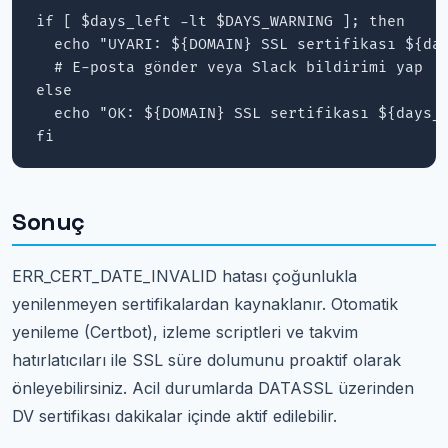
if [ $days_left -lt $DAYS_WARNING ]; then

  echo "UYARI: ${DOMAIN} SSL sertifikası ${day
  # E-posta gönder veya Slack bildirimi yap

else

  echo "OK: ${DOMAIN} SSL sertifikası ${days_l
fi
Sonuç
ERR_CERT_DATE_INVALID hatası çoğunlukla
yenilenmeyen sertifikalardan kaynaklanır. Otomatik
yenileme (Certbot), izleme scriptleri ve takvim
hatırlatıcıları ile SSL süre dolumunu proaktif olarak
önleyebilirsiniz. Acil durumlarda DATASSL üzerinden
DV sertifikası dakikalar içinde aktif edilebilir.