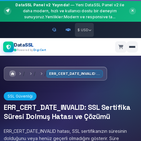
DataSSL Panel v2 Yayında!
— Yeni DataSSL Panel v2 ile
daha modern, hızlı ve kullanıcı dostu bir deneyim
sunuyoruz.Yenilikler:Modern ve responsive ta...
$ USD
DataSSL
Powered by
DigiCert
ERR_CERT_DATE_INVALID: SSL Sertifika Süresi Dolmuş Hatası ve Çözümü
SSL Güvenliği
ERR_CERT_DATE_INVALID: SSL Sertifika
Süresi Dolmuş Hatası ve Çözümü
ERR_CERT_DATE_INVALID hatası, SSL sertifikanızın süresinin
dolduğunu veya henüz geçerli olmadığını gösterir. Süre