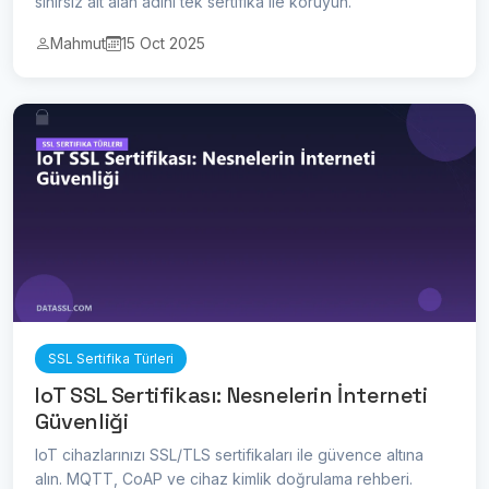
sınırsız alt alan adını tek sertifika ile koruyun.
Mahmut
15 Oct 2025
SSL Sertifika Türleri
IoT SSL Sertifikası: Nesnelerin İnterneti
Güvenliği
IoT cihazlarınızı SSL/TLS sertifikaları ile güvence altına
alın. MQTT, CoAP ve cihaz kimlik doğrulama rehberi.