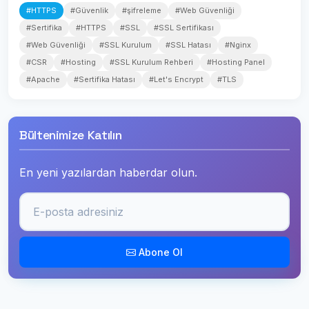
#HTTPS
#Güvenlik
#şifreleme
#Web Güvenliği
#Sertifika
#HTTPS
#SSL
#SSL Sertifikası
#Web Güvenliği
#SSL Kurulum
#SSL Hatası
#Nginx
#CSR
#Hosting
#SSL Kurulum Rehberi
#Hosting Panel
#Apache
#Sertifika Hatası
#Let's Encrypt
#TLS
Bültenimize Katılın
En yeni yazılardan haberdar olun.
Abone Ol