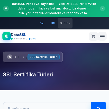
DataSSL Panel v2 Yayında!
— Yeni DataSSL Panel v2 ile
daha modern, hızlı ve kullanıcı dostu bir deneyim
sunuyoruz.Yenilikler:Modern ve responsive ta...
$ USD
DataSSL
Powered by
DigiCert
SSL Sertifika Türleri
SSL Sertifika Türleri