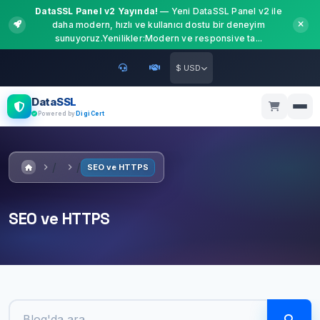
DataSSL Panel v2 Yayında!
— Yeni DataSSL Panel v2 ile
daha modern, hızlı ve kullanıcı dostu bir deneyim
sunuyoruz.Yenilikler:Modern ve responsive ta...
$ USD
DataSSL
Powered by
DigiCert
SEO ve HTTPS
SEO ve HTTPS