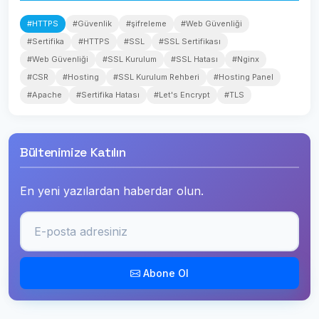
#HTTPS
#Güvenlik
#şifreleme
#Web Güvenliği
#Sertifika
#HTTPS
#SSL
#SSL Sertifikası
#Web Güvenliği
#SSL Kurulum
#SSL Hatası
#Nginx
#CSR
#Hosting
#SSL Kurulum Rehberi
#Hosting Panel
#Apache
#Sertifika Hatası
#Let's Encrypt
#TLS
Bültenimize Katılın
En yeni yazılardan haberdar olun.
Abone Ol